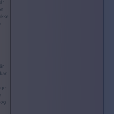
Når
en
ikke
r
år
 kan
øger
r
 og