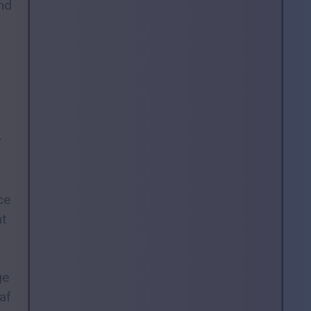
und
r
ce
at
ge
af