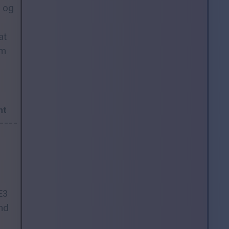
e og
at
om
nt
E3
und