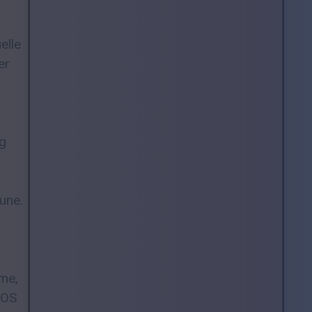
elle
er
og
une.
rme,
iOS