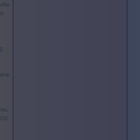
elle
er
og
une.
rme,
iOS