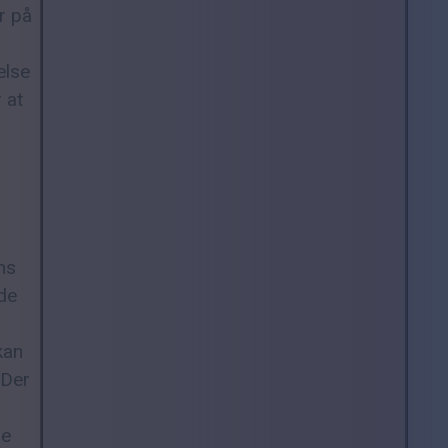
r på
else
 at
ns
de
kan
 Der
pe