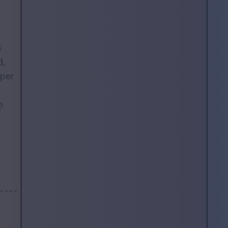
r
s
d,
lper
e