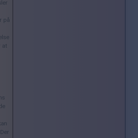
sler
r på
else
 at
ns
de
kan
 Der