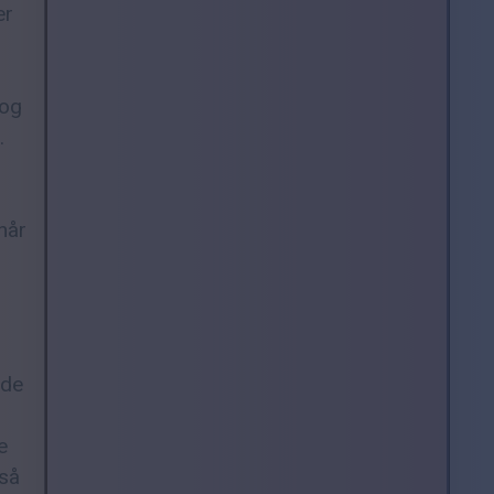
er
 og
.
når
ede
e
 så