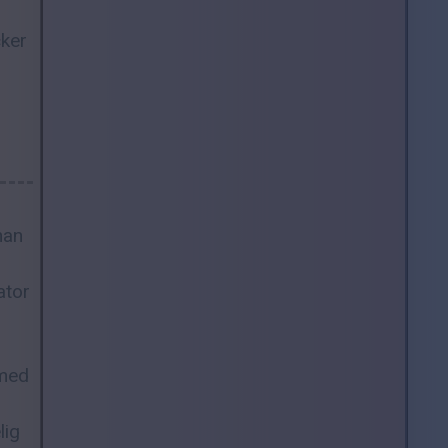
cker
man
ator
 med
lig