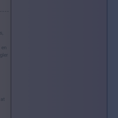
s,
 en
gler
 at