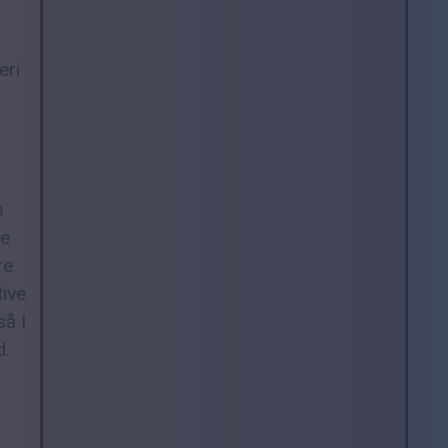
eri
p
se
re
tive
så I
d.