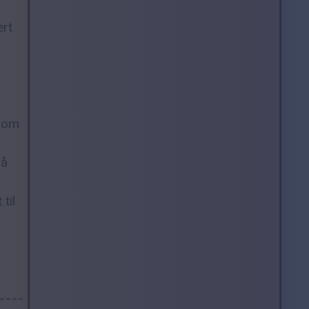
ært
åsom
så
til