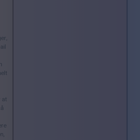
er,
ail
n
helt
 at
så
ere
n,