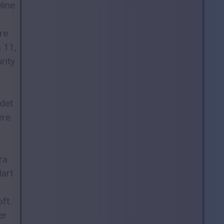
line
re
s 11,
rity
 det
ere
ra
lart
ft.
er