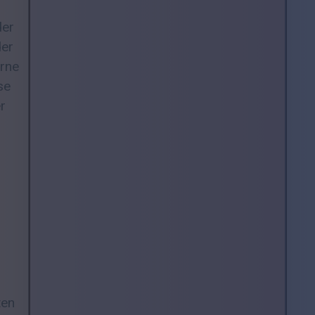
der
der
erne
se
r
ten