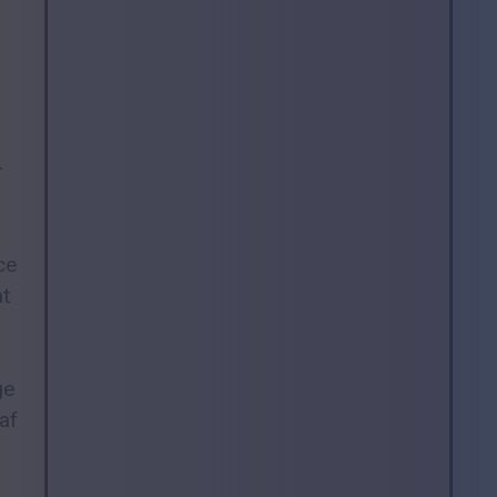
r
ce
at
ge
af