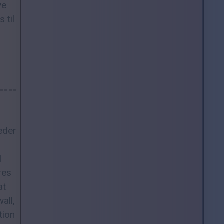
ve
 til
heder
l
res
at
all,
tion