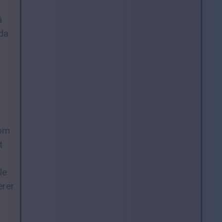
å
 da
som
t
le
erer