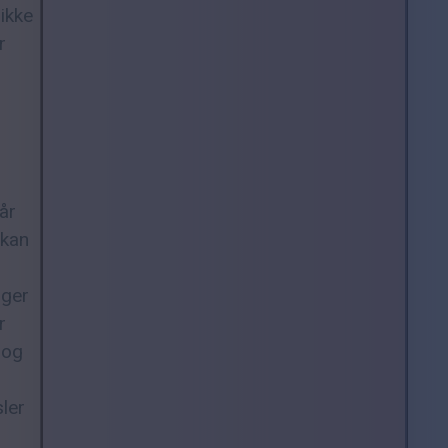
ikke
r
år
 kan
øger
r
 og
sler