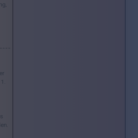
ng,
er
11.
is
den.