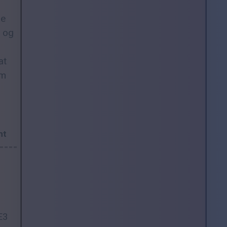
pe
e og
at
om
nt
E3