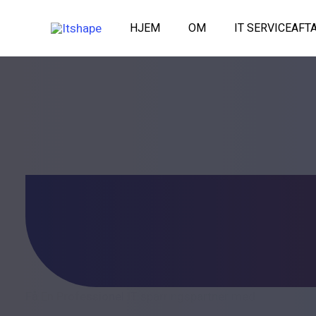
Gå
til
HJEM
OM
IT SERVICEAFT
indholdet
Få En Professionel IT sparringspartner med