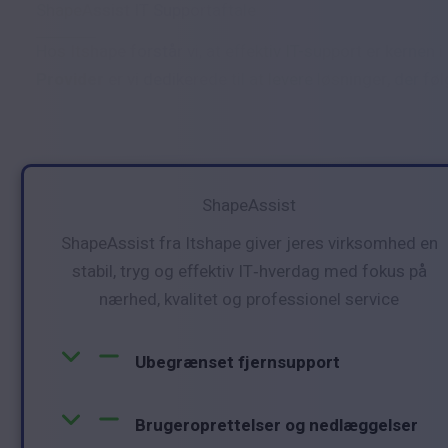
ShapeAssist IT Supportaftale
Hos Itshape forstår vi, at effektiv IT-support er kerne
Provider
er vi dedikerede til at levere løsninger, der 
ShapeAssist
ShapeAssist fra Itshape giver jeres virksomhed en
stabil, tryg og effektiv IT‑hverdag med fokus på
nærhed, kvalitet og professionel service
Ubegrænset fjernsupport
Brugeroprettelser og nedlæggelser