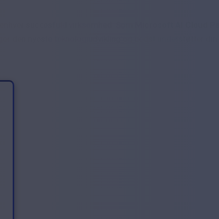
n i enhver succesfuld virksomhed. Som
Microsoft AI Cloud P
følger den nyeste teknologiudvikling og bedst understøtter din