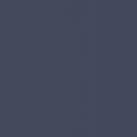
artner
og
Microsoft Cloud Solution
 vækst.