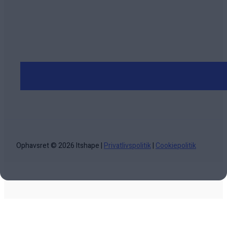
Ophavsret © 2026 Itshape |
Privatlivspolitik
|
Cookiepolitik