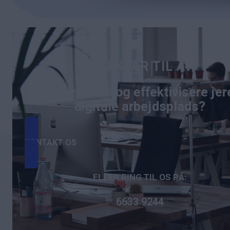
ER I KLAR TIL AT
Modernisere og effektivisere jer
digitale arbejdsplads?
KONTAKT OS
ELLER RING TIL OS PÅ:
6633 9244