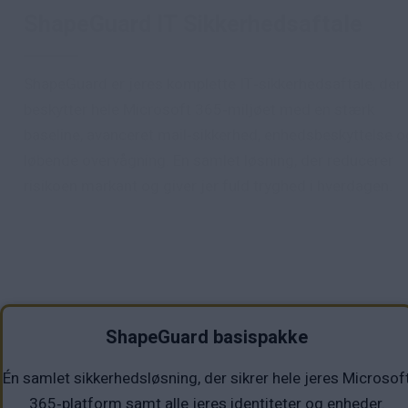
ShapeGuard IT Sikkerhedsaftale
ShapeGuard er jeres komplette IT‑sikkerhedsaftale, der
beskytter hele Microsoft 365‑miljøet med en stærk
baseline, avanceret mail‑sikkerhed, enhedsbeskyttelse o
løbende overvågning. En samlet løsning, der reducerer
risikoen markant og giver jer fuld tryghed i hverdagen.
ShapeGuard basispakke
Én samlet sikkerhedsløsning, der sikrer hele jeres Microsof
365‑platform samt alle jeres identiteter og enheder.