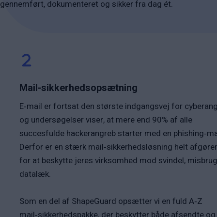
gennemført, dokumenteret og sikker fra dag ét.
Mail-sikkerhedsopsætning
E‑mail er fortsat den største indgangsvej for cyberang
og undersøgelser viser, at mere end 90% af alle
succesfulde hackerangreb starter med en phishing‑mai
Derfor er en stærk mail‑sikkerhedsløsning helt afgøre
for at beskytte jeres virksomhed mod svindel, misbru
datalæk.
Som en del af ShapeGuard opsætter vi en fuld A‑Z
mail‑sikkerhedspakke, der beskytter både afsendte og