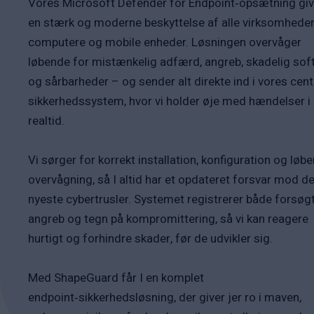
Vores Microsoft Defender for Endpoint‑opsætning give
en stærk og moderne beskyttelse af alle virksomhede
computere og mobile enheder. Løsningen overvåger
løbende for mistænkelig adfærd, angreb, skadelig sof
og sårbarheder – og sender alt direkte ind i vores cent
sikkerhedssystem, hvor vi holder øje med hændelser i
realtid.
Vi sørger for korrekt installation, konfiguration og løb
overvågning, så I altid har et opdateret forsvar mod d
nyeste cybertrusler. Systemet registrerer både forsøg
angreb og tegn på kompromittering, så vi kan reagere
hurtigt og forhindre skader, før de udvikler sig.
Med ShapeGuard får I en komplet
endpoint‑sikkerhedsløsning, der giver jer ro i maven,