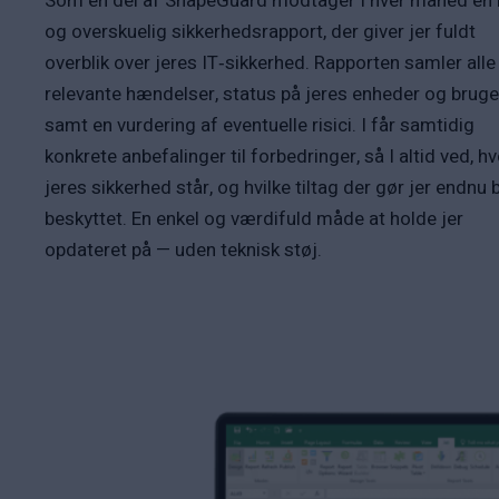
Som en del af ShapeGuard modtager I hver måned en 
og overskuelig sikkerhedsrapport, der giver jer fuldt
overblik over jeres IT‑sikkerhed. Rapporten samler alle
relevante hændelser, status på jeres enheder og bruge
samt en vurdering af eventuelle risici. I får samtidig
konkrete anbefalinger til forbedringer, så I altid ved, hv
jeres sikkerhed står, og hvilke tiltag der gør jer endnu
beskyttet. En enkel og værdifuld måde at holde jer
opdateret på — uden teknisk støj.